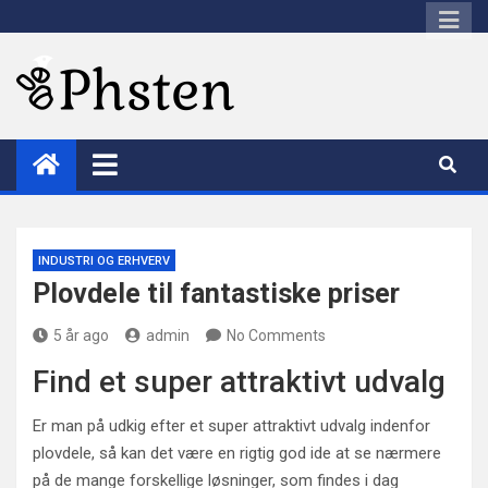
Skip
to
content
Phsten
INDUSTRI OG ERHVERV
Plovdele til fantastiske priser
5 år ago
admin
No Comments
Find et super attraktivt udvalg
Er man på udkig efter et super attraktivt udvalg indenfor
plovdele, så kan det være en rigtig god ide at se nærmere
på de mange forskellige løsninger, som findes i dag