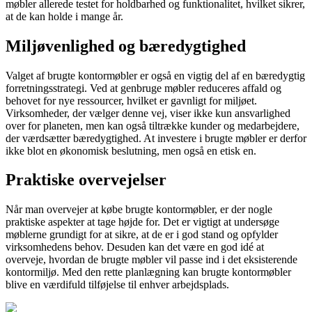
møbler allerede testet for holdbarhed og funktionalitet, hvilket sikrer,
at de kan holde i mange år.
Miljøvenlighed og bæredygtighed
Valget af brugte kontormøbler er også en vigtig del af en bæredygtig
forretningsstrategi. Ved at genbruge møbler reduceres affald og
behovet for nye ressourcer, hvilket er gavnligt for miljøet.
Virksomheder, der vælger denne vej, viser ikke kun ansvarlighed
over for planeten, men kan også tiltrække kunder og medarbejdere,
der værdsætter bæredygtighed. At investere i brugte møbler er derfor
ikke blot en økonomisk beslutning, men også en etisk en.
Praktiske overvejelser
Når man overvejer at købe brugte kontormøbler, er der nogle
praktiske aspekter at tage højde for. Det er vigtigt at undersøge
møblerne grundigt for at sikre, at de er i god stand og opfylder
virksomhedens behov. Desuden kan det være en god idé at
overveje, hvordan de brugte møbler vil passe ind i det eksisterende
kontormiljø. Med den rette planlægning kan brugte kontormøbler
blive en værdifuld tilføjelse til enhver arbejdsplads.