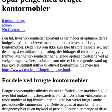
kontormøbler
6 måneder ago
admin
No Comments
I en tid, hvor virksomheder konstant søger måder at optimere deres
budgetter på, er det blevet mere populært at investere i brugte
kontormøbler. Dette valg kan ikke kun føre til store besparelser, men
det er også en miljøvenlig løsning, der bidrager til en bæredygtig
fremtid. Mange virksomheder har allerede opdaget fordelene ved at
vælge brugte kvalietsprodukter, som ofte er i fremragende stand og
kan give et stilfuldt udtryk til ethvert kontormiljø. Se mere hos
https://www.creativ.dk/shop/frontpage.html
.
Fordele ved brugte kontormøbler
Brugte kontormøbler tilbyder en række fordele, der strækker sig ud
over blot omkostningsbesparelser. For det første kan virksomheder
finde møbler af høj kvalitet, der tidligere har været brugt i andre
professionelle sammenhænge. Dette betyder, at man kan få fat i
designermøbler til en brøkdel af prisen. Desuden er mange af disse