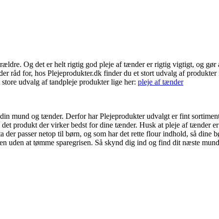
rældre. Og det er helt rigtig god pleje af tænder er rigtig vigtigt, og g
r råd for, hos Plejeprodukter.dk finder du et stort udvalg af produkter i
tore udvalg af tandpleje produkter lige her:
pleje af tænder
e din mund og tænder. Derfor har Plejeprodukter udvalgt er fint sortiment,
p det produkt der virker bedst for dine tænder. Husk at pleje af tænder 
der passer netop til børn, og som har det rette flour indhold, så dine bø
voritten uden at tømme sparegrisen. Så skynd dig ind og find dit næste m