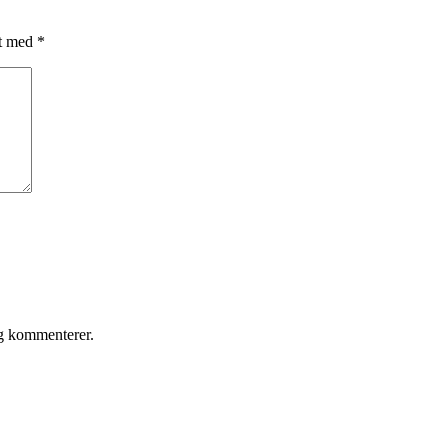
et med
*
eg kommenterer.