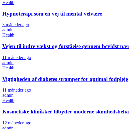
Health
Hypnoterapi som en vej til mental velvære
3 måneder ago
admin
Health
Vejen til indre vækst og forståelse gennem bevidst n
11 måneder ago
admin
Health
Vigtigheden af diabetes strømper for optimal fodpleje
11 måneder ago
admin
Health
Kosmetiske klinikker tilbyder moderne skønhedsbeha
12 måneder ago
admin