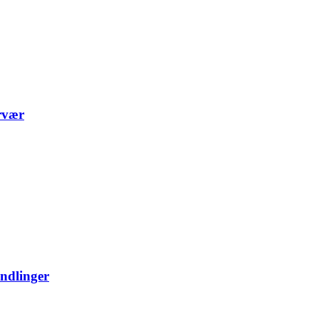
ærvær
ndlinger