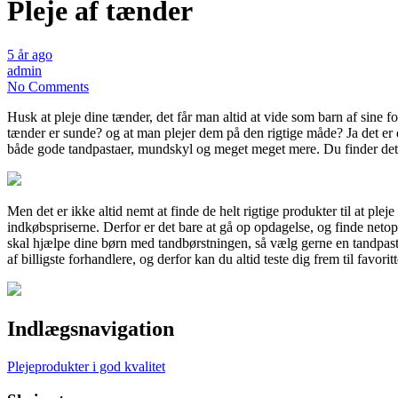
Pleje af tænder
5 år ago
admin
No Comments
Husk at pleje dine tænder, det får man altid at vide som barn af sine fo
tænder er sunde? og at man plejer dem på den rigtige måde? Ja det er de
både gode tandpastaer, mundskyl og meget meget mere. Du finder det s
Men det er ikke altid nemt at finde de helt rigtige produkter til at plej
indkøbspriserne. Derfor er det bare at gå op opdagelse, og finde neto
skal hjælpe dine børn med tandbørstningen, så vælg gerne en tandpasta 
af billigste forhandlere, og derfor kan du altid teste dig frem til fa
Indlægsnavigation
Plejeprodukter i god kvalitet