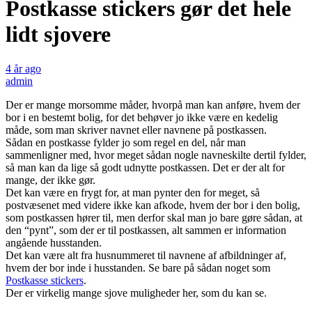
Postkasse stickers gør det hele
lidt sjovere
4 år ago
admin
Der er mange morsomme måder, hvorpå man kan anføre, hvem der
bor i en bestemt bolig, for det behøver jo ikke være en kedelig
måde, som man skriver navnet eller navnene på postkassen.
Sådan en postkasse fylder jo som regel en del, når man
sammenligner med, hvor meget sådan nogle navneskilte dertil fylder,
så man kan da lige så godt udnytte postkassen. Det er der alt for
mange, der ikke gør.
Det kan være en frygt for, at man pynter den for meget, så
postvæsenet med videre ikke kan afkode, hvem der bor i den bolig,
som postkassen hører til, men derfor skal man jo bare gøre sådan, at
den “pynt”, som der er til postkassen, alt sammen er information
angående husstanden.
Det kan være alt fra husnummeret til navnene af afbildninger af,
hvem der bor inde i husstanden. Se bare på sådan noget som
Postkasse stickers
.
Der er virkelig mange sjove muligheder her, som du kan se.