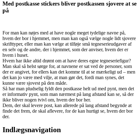
Med postkasse stickers bliver postkassen sjovere at se
på
For man kan nøjes med at have nogle meget tydelige navne på,
hvem der bor i hjemmet, men man kan også vælge nogle lidt sjovere
skrifttyper, eller man kan vælge at tilføje små tegneserieudgaver af
en selv og de andre, der i hjemmet, som der anviser, hvem der er
hvem i huset.
Hvem har ikke altid drømt om at have deres egne tegneseriefigur?
Man skal så helst sørge for, at navnene er sat ved de personer, som
der er angivet, for ellers kan det komme til at se mærkeligt ud – men
det kan jo være med vilje, at man gør det, fordi man synes, det
kunne være sjovest på den måde.
Så har man pludselig fyldt den postkasse helt ud med pynt, men det
er informativ pynt, som man nærmest på lang afstand kan se, så der
ikke bliver nogen tvivl om, hvem der bor her.
Dem, der skal levere post, kan allerede på lang afstand begynde at
finde det frem, de skal aflevere, for de kan hurtigt se, hvem der bor
der.
Indlægsnavigation