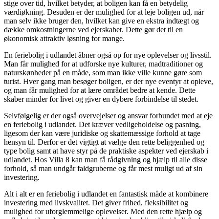
stige over tid, hvilket betyder, at boligen kan få en betydelig
værdiøkning. Desuden er der mulighed for at leje boligen ud, når
man selv ikke bruger den, hvilket kan give en ekstra indtægt og
dække omkostningerne ved ejerskabet. Dette gør det til en
økonomisk attraktiv løsning for mange.
En feriebolig i udlandet åbner også op for nye oplevelser og livsstil.
Man får mulighed for at udforske nye kulturer, madtraditioner og
naturskønheder på en måde, som man ikke ville kunne gøre som
turist. Hver gang man besøger boligen, er der nye eventyr at opleve,
og man får mulighed for at lære området bedre at kende. Dette
skaber minder for livet og giver en dybere forbindelse til stedet.
Selvfølgelig er der også overvejelser og ansvar forbundet med at eje
en feriebolig i udlandet. Det kræver vedligeholdelse og pasning,
ligesom der kan være juridiske og skattemæssige forhold at tage
hensyn til. Derfor er det vigtigt at vælge den rette beliggenhed og
type bolig samt at have styr på de praktiske aspekter ved ejerskab i
udlandet. Hos Villa 8 kan man få rådgivning og hjælp til alle disse
forhold, så man undgår faldgruberne og får mest muligt ud af sin
investering.
Alt i alt er en feriebolig i udlandet en fantastisk måde at kombinere
investering med livskvalitet. Det giver frihed, fleksibilitet og
mulighed for uforglemmelige oplevelser. Med den rette hjælp og