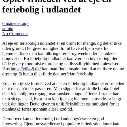
feriebolig i udlandet
6 måneder ago
admin
No Comments
At eje en feriebolig i udlandet er en drøm for mange, og det er ikke
uden grund. Det giver mulighed for at have et hjem væk fra
hjemmet, hvor man kan tilbringe ferier og weekender i smukke
omgivelser. En feriebolig i udlandet kan være en investering, der
både giver økonomiske fordele og en livsstil fyldt med oplevelser.
Hos
https://villa-8.dk/
kan man finde inspiration til at realisere denne
drøm og få hjælp til at finde den perfekte feriebolig.
En af de største fordele ved at eje en feriebolig i udlandet er friheden
til at rejse, når det passer en. Man slipper for at skulle booke hotel
eller leje bolig hver gang, man ønsker at tage på ferie. I stedet har
man sit eget sted, hvor man kan føle sig hjemme, uanset hvor langt
væk det ligger. Dette giver en unik fleksibilitet og mulighed for at
planlægge ferier spontant eller i god tid.
Derudover kan en feriebolig i udlandet også være en god
investering. Ejendomsværdierne i populære feriedestinationer kan