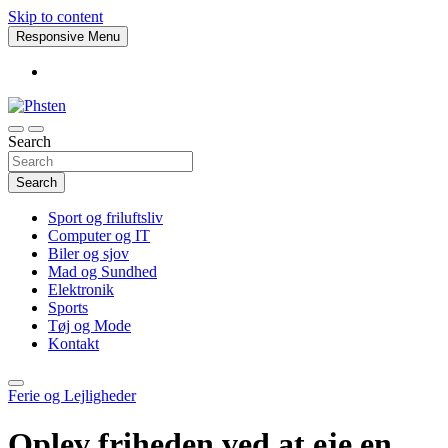
Skip to content
Responsive Menu
Search
Phsten
Search
Sport og friluftsliv
Computer og IT
Biler og sjov
Mad og Sundhed
Elektronik
Sports
Tøj og Mode
Kontakt
Ferie og Lejligheder
Oplev friheden ved at eje en