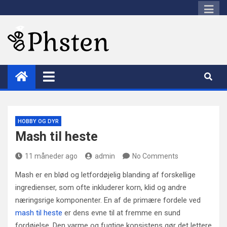
Skip
to
content
Phsten
HOBBY OG DYR
Mash til heste
11 måneder ago
admin
No Comments
Mash er en blød og letfordøjelig blanding af forskellige
ingredienser, som ofte inkluderer korn, klid og andre
næringsrige komponenter. En af de primære fordele ved
mash til heste
er dens evne til at fremme en sund
fordøjelse. Den varme og fugtige konsistens gør det lettere