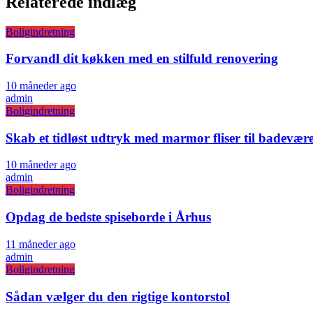
Relaterede indlæg
Boligindretning
Forvandl dit køkken med en stilfuld renovering
10 måneder ago
admin
Boligindretning
Skab et tidløst udtryk med marmor fliser til badevære
10 måneder ago
admin
Boligindretning
Opdag de bedste spiseborde i Århus
11 måneder ago
admin
Boligindretning
Sådan vælger du den rigtige kontorstol