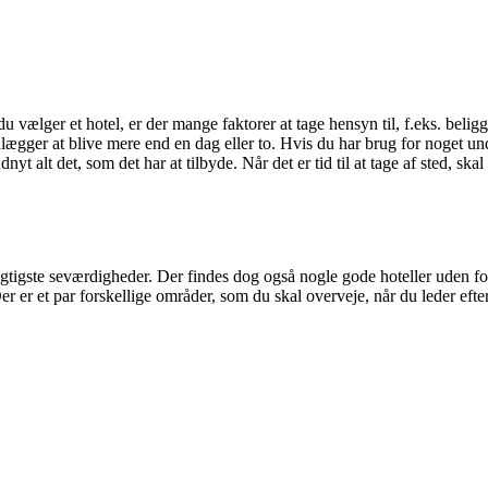
ælger et hotel, er der mange faktorer at tage hensyn til, f.eks. beliggen
ægger at blive mere end en dag eller to. Hvis du har brug for noget unde
dnyt alt det, som det har at tilbyde. Når det er tid til at tage af sted, s
 vigtigste seværdigheder. Der findes dog også nogle gode hoteller uden f
r er et par forskellige områder, som du skal overveje, når du leder efter