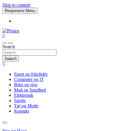
Skip to content
Responsive Menu
Phsten
Search
Search
Sport og friluftsliv
Computer og IT
Biler og sjov
Mad og Sundhed
Elektronik
Sports
Tøj og Mode
Kontakt
Hus og Have