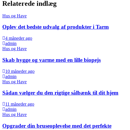
Relaterede indlæg
Hus og Have
Oplev det bedste udvalg af produkter i Tarm
4 måneder ago
admin
Hus og Have
Skab hygge og varme med en lille biopejs
10 måneder ago
admin
Hus og Have
Sådan vælger du den rigtige sålbænk til dit hjem
11 måneder ago
admin
Hus og Have
Opgrader din bruseoplevelse med det perfekte