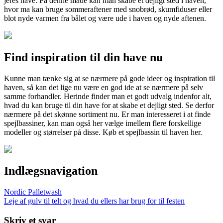
jeres have. På denne måde kan man skabe et dejligt sted i haven,
hvor ma kan bruge sommeraftener med snobrød, skumfiduser eller
blot nyde varmen fra bålet og være ude i haven og nyde aftenen.
Find inspiration til din have nu
Kunne man tænke sig at se nærmere på gode ideer og inspiration til
haven, så kan det lige nu være en god ide at se nærmere på selv
samme forhandler. Herinde finder man et godt udvalg indenfor alt,
hvad du kan bruge til din have for at skabe et dejligt sted. Se derfor
nærmere på det skønne sortiment nu. Er man interesseret i at finde
spejlbassiner, kan man også her vælge imellem flere forskellige
modeller og størrelser på disse. Køb et spejlbassin til haven her.
Indlægsnavigation
Nordic Palletwash
Leje af gulv til telt og hvad du ellers har brug for til festen
Skriv et svar