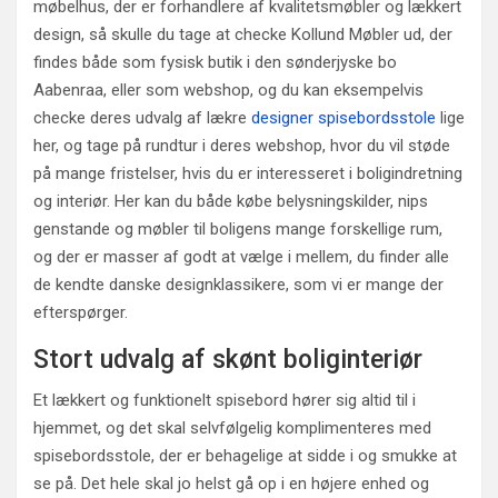
møbelhus, der er forhandlere af kvalitetsmøbler og lækkert
design, så skulle du tage at checke Kollund Møbler ud, der
findes både som fysisk butik i den sønderjyske bo
Aabenraa, eller som webshop, og du kan eksempelvis
checke deres udvalg af lækre
designer spisebordsstole
lige
her, og tage på rundtur i deres webshop, hvor du vil støde
på mange fristelser, hvis du er interesseret i boligindretning
og interiør. Her kan du både købe belysningskilder, nips
genstande og møbler til boligens mange forskellige rum,
og der er masser af godt at vælge i mellem, du finder alle
de kendte danske designklassikere, som vi er mange der
efterspørger.
Stort udvalg af skønt boliginteriør
Et lækkert og funktionelt spisebord hører sig altid til i
hjemmet, og det skal selvfølgelig komplimenteres med
spisebordsstole, der er behagelige at sidde i og smukke at
se på. Det hele skal jo helst gå op i en højere enhed og